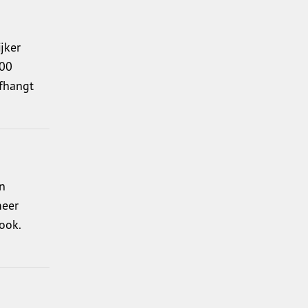
jker
000
afhangt
n
meer
ook.