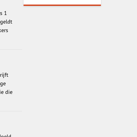
s 1
 geldt
kers
ijft
ige
ie die
doeld