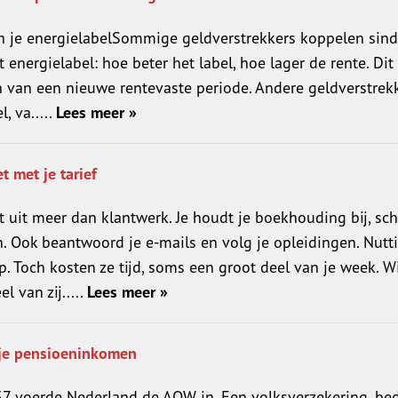
n je energielabelSommige geldverstrekkers koppelen sind
energielabel: hoe beter het label, hoe lager de rente. Dit
n van een nieuwe rentevaste periode. Andere geldverstrek
, va.....
Lees meer »
t met je tarief
uit meer dan klantwerk. Je houdt je boekhouding bij, schr
. Ook beantwoord je e-mails en volg je opleidingen. Nutt
p. Toch kosten ze tijd, soms een groot deel van je week. W
l van zij.....
Lees meer »
 je pensioeninkomen
957 voerde Nederland de AOW in. Een volksverzekering, be