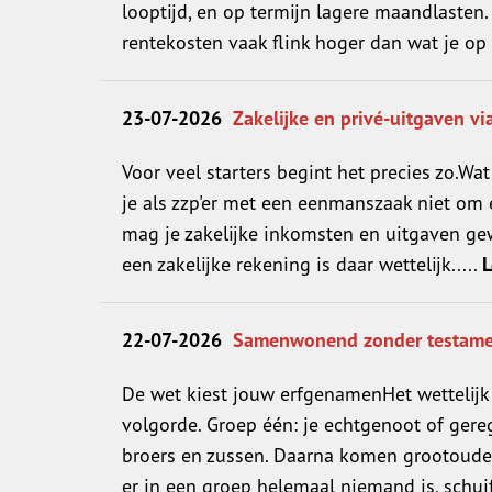
looptijd, en op termijn lagere maandlasten.
rentekosten vaak flink hoger dan wat je op 
23-07-2026
Zakelijke en privé-uitgaven vi
Voor veel starters begint het precies zo.Wa
je als zzp'er met een eenmanszaak niet om 
mag je zakelijke inkomsten en uitgaven gewo
een zakelijke rekening is daar wettelijk.....
L
22-07-2026
Samenwonend zonder testament
De wet kiest jouw erfgenamenHet wettelijk 
volgorde. Groep één: je echtgenoot of gereg
broers en zussen. Daarna komen grootouder
er in een groep helemaal niemand is, schuift