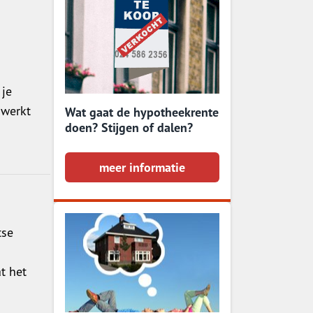
om te weten
entes
ventarisatie
je
ensrente hypotheek
 werkt
Wat gaat de hypotheekrente
even rekenen?
doen? Stijgen of dalen?
vragen?
meer informatie
tse
t het