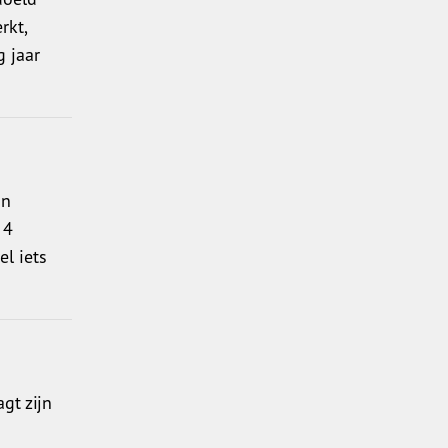
rkt,
g jaar
an
 4
el iets
gt zijn