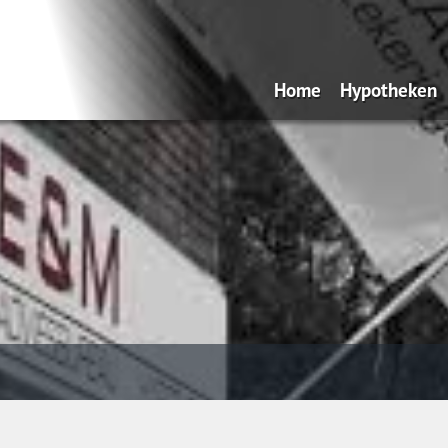
Home
Hypotheken
Over ons
Oeps, een hy
Filmpje De 
van een onaf
Filmpje
Verduurzam
Filmpje de 
koophuis be
Filmpje Credi
Inkomensga