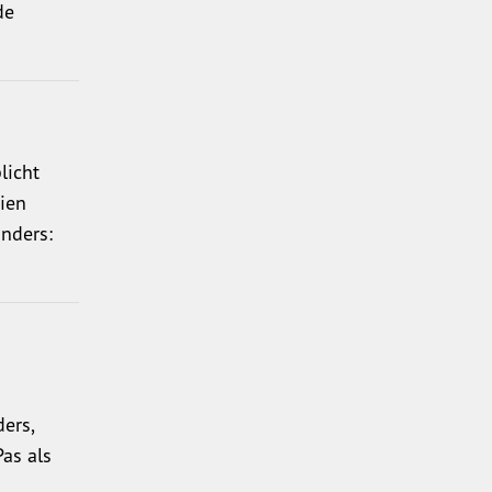
de
licht
zien
anders:
ers,
as als