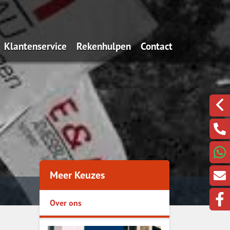
Klantenservice
Rekenhulpen
Contact
potheek (filmpje)
Hypotheekinventarisatie
Bereken zelf uw hypotheek
Een klacht melden?
toegevoegde waarde
Werkgeversverklaring
Is oversluiten voordelig?
Klik hier om te beeld
hankelijke adviseur
ingshypotheek
maandlasten van je
Meer Keuzes
taalbaar houden.
Over ons
t Life
rantie 2021