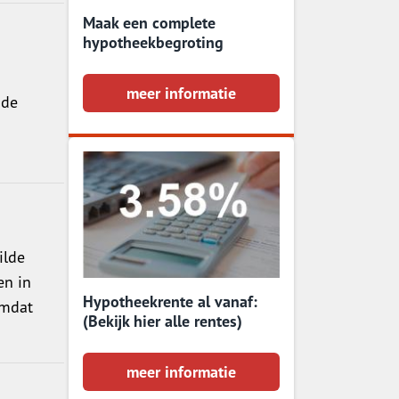
Maak een complete
hypotheekbegroting
meer informatie
 de
ilde
en in
Hypotheekrente al vanaf:
omdat
(Bekijk hier alle rentes)
meer informatie