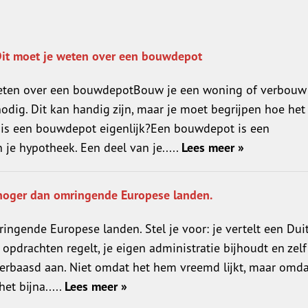
Belangrijk 
Alles over r
it moet je weten over een bouwdepot
Hypotheekin
eten over een bouwdepotBouw je een woning of verbouw 
Filmpje Lev
odig. Dit kan handig zijn, maar je moet begrijpen hoe het
Liever zelf 
t is een bouwdepot eigenlijk?Een bouwdepot is een
Offerte aan
je hypotheek. Een deel van je.....
Lees meer »
 hoger dan omringende Europese landen.
ingende Europese landen. Stel je voor: je vertelt een Dui
 opdrachten regelt, je eigen administratie bijhoudt en zelf
t verbaasd aan. Niet omdat het hem vreemd lijkt, maar omda
et bijna.....
Lees meer »