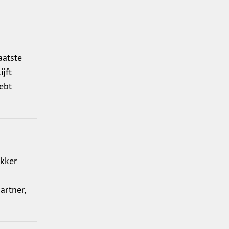
aatste
ijft
hebt
ekker
artner,