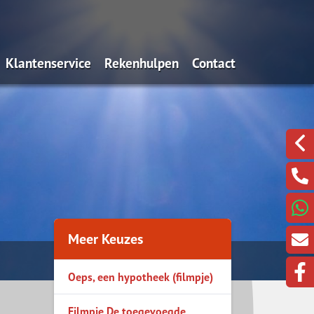
Klantenservice
Rekenhulpen
Contact
potheek (filmpje)
Hypotheekinventarisatie
Bereken zelf uw hypotheek
Een klacht melden?
toegevoegde waarde
Werkgeversverklaring
Is oversluiten voordelig?
Klik hier om te beeld
hankelijke adviseur
ingshypotheek
maandlasten van je
Meer Keuzes
taalbaar houden.
Oeps, een hypotheek (filmpje)
t Life
rantie 2021
Filmpje De toegevoegde