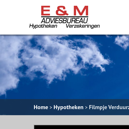
Home
Hypotheken
Filmpje Verduu
>
>