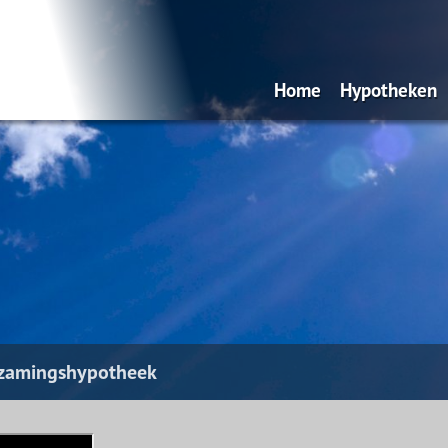
Home
Hypotheken
Over ons
Oeps, een hy
Filmpje De 
van een onaf
Filmpje
Verduurzam
Filmpje de 
koophuis be
rzamingshypotheek
Filmpje Credi
Inkomensga