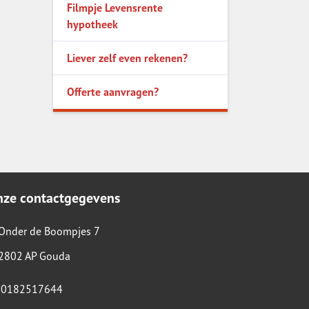
Filmpje Levensrente
hypotheek
Liever zelf even rekenen?
Offerte aanvragen?
nze contactgegevens
Onder de Boompjes 7
2802 AP Gouda
0182517644