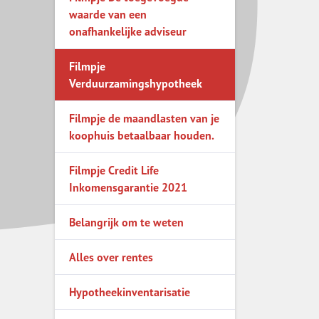
om te weten
waarde van een
onafhankelijke adviseur
entes
ventarisatie
Filmpje
Verduurzamingshypotheek
ensrente hypotheek
Filmpje de maandlasten van je
even rekenen?
koophuis betaalbaar houden.
vragen?
Filmpje Credit Life
Inkomensgarantie 2021
Belangrijk om te weten
Alles over rentes
Hypotheekinventarisatie